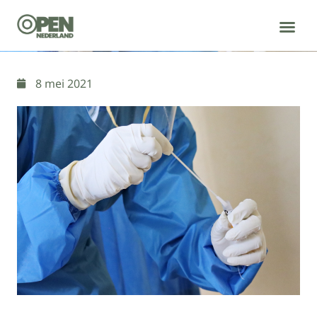
WIE WE ZIJN
WAT WE DOEN
8 mei 2021