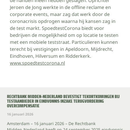
de handen ineen hebben geslagen. Oprichter
Jeroen de Jong werkte in de offline reclame en
corporate events, maar zag dat werk door de
coronacrisis opdrogen waarna hij kansen zag in
de test markt. SpoedtestCorona biedt voor
bedrijven de mogelijkheid om op locatie te testen
met een mobiele teststraat. Particulieren kunnen
terecht bij vestigingen in Apeldoorn, Mijdrecht,
Eindhoven, Hilversum en Ridderkerk.
www.spoedtestcorona.nl
RECHTBANK MIDDEN‑NEDERLAND BEVESTIGT TEKORTKOMINGEN BIJ
TESTAANBIEDER IN EINDVONNIS INZAKE TERUGVORDERING
OVERCOMPENSATIE
16 januari 2026
Amsterdam – 16 januari 2026 – De Rechtbank
Midden‑Nederland heeft op 24 september 2025 eindvonnis