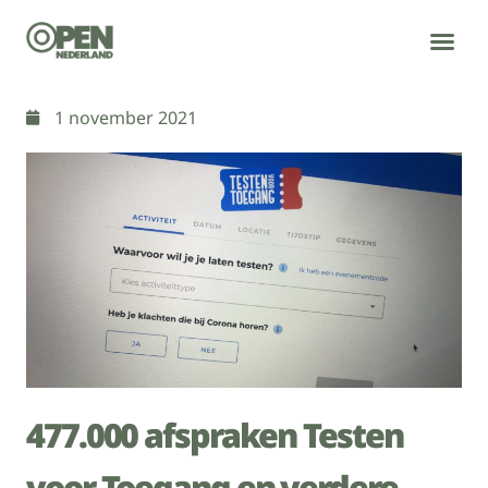
WIE WE ZIJN
WAT WE DOEN
1 november 2021
477.000 afspraken Testen
voor Toegang en verdere