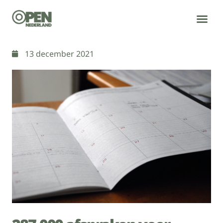
WIE WE ZIJN
WAT WE DOEN
13 december 2021